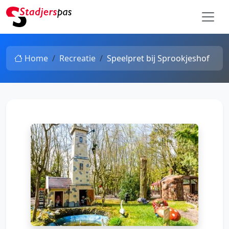
Home
Recreatie
Speelpret bij Sprookjeshof