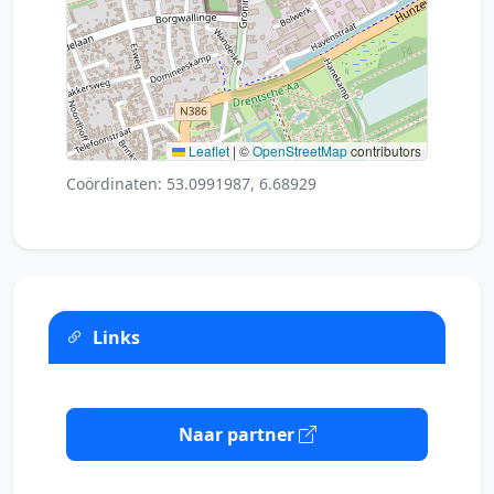
Leaflet
|
©
OpenStreetMap
contributors
Coördinaten: 53.0991987, 6.68929
Links
Naar partner