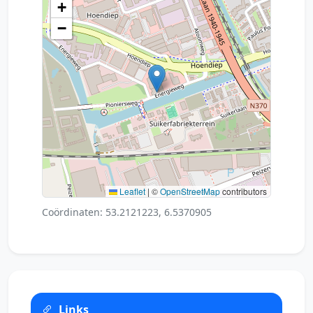
+
−
Leaflet
|
©
OpenStreetMap
contributors
Coördinaten: 53.2121223, 6.5370905
Links