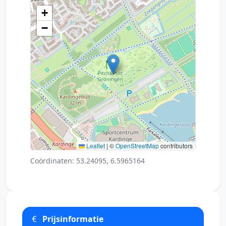
+
−
Leaflet
|
©
OpenStreetMap
contributors
Coördinaten: 53.24095, 6.5965164
Prijsinformatie